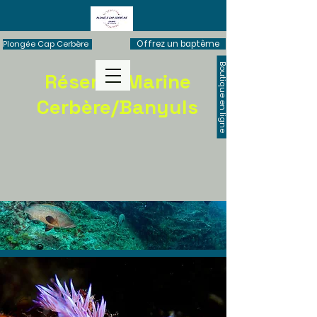
Plongée Cap Cerbère
Offrez un baptême
Boutique en ligne
Réserve Marine
Cerbère/Banyuls