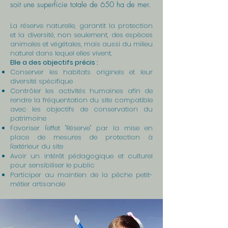
soit une superficie totale de 650 ha de mer.
La réserve naturelle, garantit la protection
et la diversité, non seulement, des espèces
animales et végétales, mais aussi du milieu
naturel dans lequel elles vivent.
Elle a des objectifs précis :
Conserver les habitats originels et leur
diversité spécifique
Contrôler les activités humaines afin de
rendre la fréquentation du site compatible
avec les objectifs de conservation du
patrimoine
Favoriser l'effet "Réserve" par la mise en
place de mesures de protection à
l'extérieur du site
Avoir un intérêt pédagogique et culturel
pour sensibiliser le public
Participer au maintien de la pêche petit-
métier artisanale